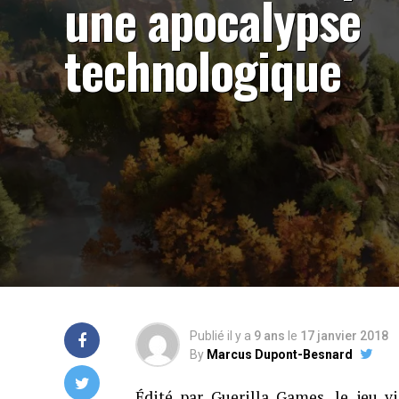
une apocalypse
technologique
Publié il y a
9 ans
le
17 janvier 2018
By
Marcus Dupont-Besnard
Édité par Guerilla Games, le jeu 