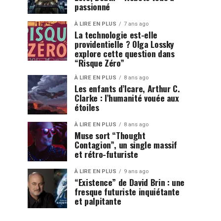
passionné
À LIRE EN PLUS
7 ans ago
La technologie est-elle
providentielle ? Olga Lossky
explore cette question dans
“Risque Zéro”
À LIRE EN PLUS
8 ans ago
Les enfants d’Icare, Arthur C.
Clarke : l’humanité vouée aux
étoiles
À LIRE EN PLUS
8 ans ago
Muse sort “Thought
Contagion”, un single massif
et rétro-futuriste
À LIRE EN PLUS
9 ans ago
“Existence” de David Brin : une
fresque futuriste inquiétante
et palpitante