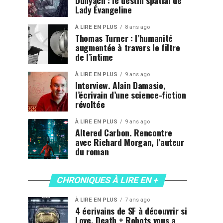
Dunyach : le destin spatial de
Lady Évangeline
À LIRE EN PLUS
8 ans ago
Thomas Turner : l’humanité
augmentée à travers le filtre
de l’intime
À LIRE EN PLUS
9 ans ago
Interview. Alain Damasio,
l’écrivain d’une science-fiction
révoltée
À LIRE EN PLUS
9 ans ago
Altered Carbon. Rencontre
avec Richard Morgan, l’auteur
du roman
CHRONIQUES À LIRE EN +
À LIRE EN PLUS
7 ans ago
4 écrivains de SF à découvrir si
Love, Death + Robots vous a